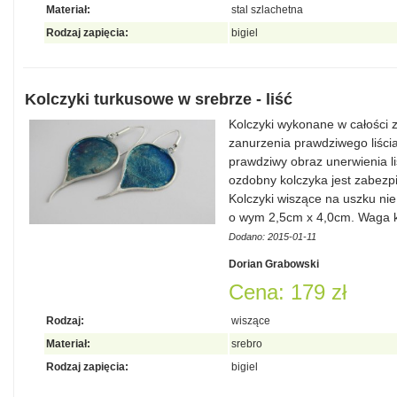
Materiał:
stal szlachetna
Rodzaj zapięcia:
bigiel
Kolczyki turkusowe w srebrze - liść
Kolczyki wykonane w całości z
zanurzenia prawdziwego liści
prawdziwy obraz unerwienia li
ozdobny kolczyka jest zabezp
Kolczyki wiszące na uszku ni
o wym 2,5cm x 4,0cm. Waga 
Dodano: 2015-01-11
Dorian Grabowski
Cena: 179 zł
Rodzaj:
wiszące
Materiał:
srebro
Rodzaj zapięcia:
bigiel