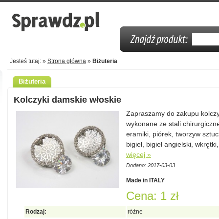
Jesteś tutaj: »
Strona główna
»
Biżuteria
Biżuteria
Kolczyki damskie włoskie
Zapraszamy do zakupu kolczy
wykonane ze stali chirurgiczn
eramiki, piórek, tworzyw sztucz
bigiel, bigiel angielski, wkrętk
więcej »
Dodano: 2017-03-03
Made in ITALY
Cena: 1 zł
Rodzaj:
różne