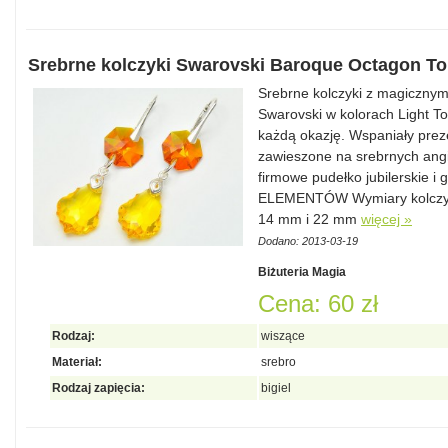
Srebrne kolczyki Swarovski Baroque Octagon T
Srebrne kolczyki z magicznymi
Swarovski w kolorach Light To
każdą okazję. Wspaniały preze
zawieszone na srebrnych angi
firmowe pudełko jubilerskie 
ELEMENTÓW Wymiary kolczyk
14 mm i 22 mm
więcej »
Dodano: 2013-03-19
Biżuteria Magia
Cena: 60 zł
Rodzaj:
wiszące
Materiał:
srebro
Rodzaj zapięcia:
bigiel