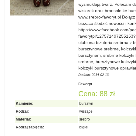
wysmuklają twarz. Polecam d
wisiorek oraz bransoletkę bur
www.srebro-faworyt.pl Dołąc
bieżąco śledzić nowości i kon
https://www.facebook.com/pag
faworytpl/127571497255153?f
ulubiona biżuteria srebrna z b
bursztynowe srebrne, kolczyki
bursztynem, srebrne kolczyki
srebrne, bursztynowe kolczyki
kolczyki bursztynowe oprawia
Dodano: 2014-02-13
Faworyt
Cena: 88 zł
Kamienie:
bursztyn
Rodzaj:
wiszące
Materiał:
srebro
Rodzaj zapięcia:
bigiel