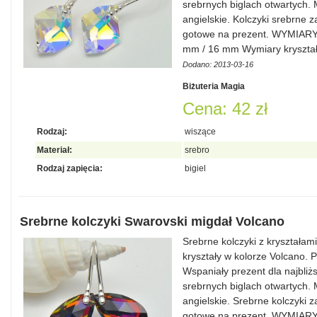
srebrnych biglach otwartych.
angielskie. Kolczyki srebrne 
gotowe na prezent. WYMIAR
mm / 16 mm Wymiary kryszta
Dodano: 2013-03-16
Biżuteria Magia
Cena: 42 zł
Rodzaj:
wiszące
Materiał:
srebro
Rodzaj zapięcia:
bigiel
Srebrne kolczyki Swarovski migdał Volcano
Srebrne kolczyki z kryształa
kryształy w kolorze Volcano. 
Wspaniały prezent dla najbliż
srebrnych biglach otwartych.
angielskie. Srebrne kolczyki 
gotowe na prezent. WYMIAR