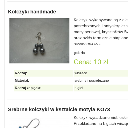
Kolczyki handmade
Kolczyki wykonywane są z el
posrebrzanych i antyalergiczny
masy perłowej, kryształków S
oraz szkła termicznie stapia
Dodano: 2014-05-19
galeria
Cena: 10 zł
Rodzaj:
wiszące
Materiał:
srebrne i posrebrzane
Rodzaj zapięcia:
bigiel
Srebrne kolczyki w kształcie motyla KO73
Kolczyki wysadzane niebieskim
Przekładane na biglach wiszą