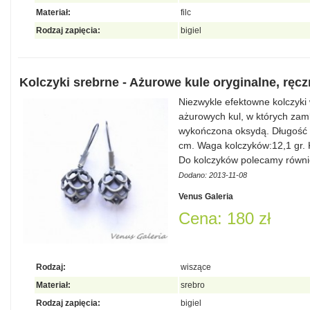
Materiał:
filc
Rodzaj zapięcia:
bigiel
Kolczyki srebrne - Ażurowe kule oryginalne, ręc
Niezwykle efektowne kolczyki
ażurowych kul, w których zamk
wykończona oksydą. Długość k
cm. Waga kolczyków:12,1 gr. K
Do kolczyków polecamy równi
Dodano: 2013-11-08
Venus Galeria
Cena: 180 zł
Rodzaj:
wiszące
Materiał:
srebro
Rodzaj zapięcia:
bigiel