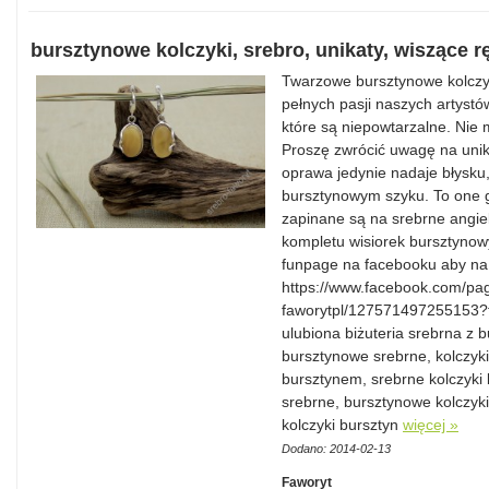
bursztynowe kolczyki, srebro, unikaty, wiszące r
Twarzowe bursztynowe kolczyk
pełnych pasji naszych artystów
które są niepowtarzalne. Nie
Proszę zwrócić uwagę na unika
oprawa jedynie nadaje błysku,
bursztynowym szyku. To one g
zapinane są na srebrne angie
kompletu wisiorek bursztynow
funpage na facebooku aby na 
https://www.facebook.com/pag
faworytpl/127571497255153?f
ulubiona biżuteria srebrna z b
bursztynowe srebrne, kolczyki
bursztynem, srebrne kolczyki
srebrne, bursztynowe kolczyki
kolczyki bursztyn
więcej »
Dodano: 2014-02-13
Faworyt