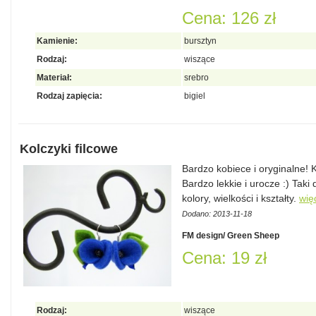
Cena: 126 zł
Kamienie:
bursztyn
Rodzaj:
wiszące
Materiał:
srebro
Rodzaj zapięcia:
bigiel
Kolczyki filcowe
Bardzo kobiece i oryginalne! 
Bardzo lekkie i urocze :) Tak
kolory, wielkości i kształty.
wię
Dodano: 2013-11-18
FM design/ Green Sheep
Cena: 19 zł
Rodzaj:
wiszące