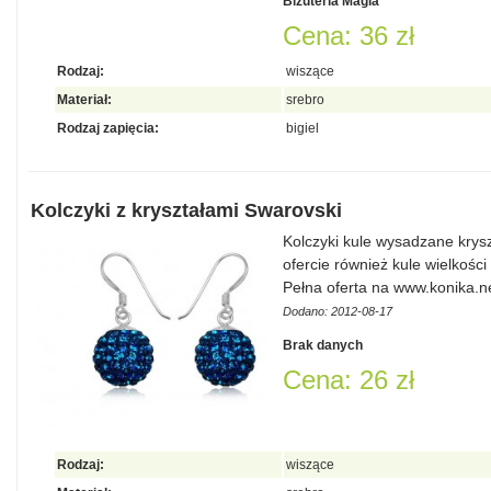
Biżuteria Magia
Cena: 36 zł
Rodzaj:
wiszące
Materiał:
srebro
Rodzaj zapięcia:
bigiel
Kolczyki z kryształami Swarovski
Kolczyki kule wysadzane krys
ofercie również kule wielkośc
Pełna oferta na www.konika.n
Dodano: 2012-08-17
Brak danych
Cena: 26 zł
Rodzaj:
wiszące