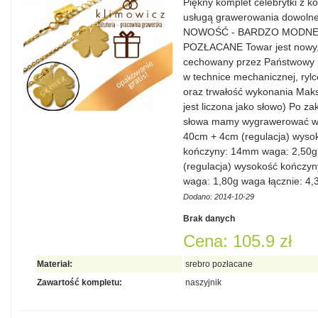
Piękny komplet celebrytki z k
usługą grawerowania dowolnego
NOWOŚĆ - BARDZO MODNE !!! 
POZŁACANE Towar jest nowy,
cechowany przez Państwowy 
w technice mechanicznej, ry
oraz trwałość wykonania Maks
jest liczona jako słowo) Po z
słowa mamy wygrawerować wym
40cm + 4cm (regulacja) wyso
kończyny: 14mm waga: 2,50g 
(regulacja) wysokość kończ
waga: 1,80g waga łącznie: 4
Dodano: 2014-10-29
Brak danych
Cena: 105.9 zł
Materiał:
srebro pozłacane
Zawartość kompletu:
naszyjnik