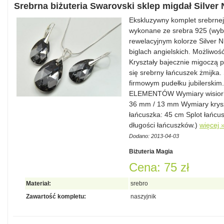
Srebrna biżuteria Swarovski sklep migdał Silver 
Ekskluzywny komplet srebrnej b
wykonane ze srebra 925 (wybi
rewelacyjnym kolorze Silver N
biglach angielskich. Możliwoś
Kryształy bajecznie migoczą 
się srebrny łańcuszek żmijka.
firmowym pudełku jubilerski
ELEMENTÓW Wymiary wisiork
36 mm / 13 mm Wymiary krys
łańcuszka: 45 cm Splot łańcus
długości łańcuszków.)
więcej 
Dodano: 2013-04-03
Biżuteria Magia
Cena: 75 zł
Materiał:
srebro
Zawartość kompletu:
naszyjnik