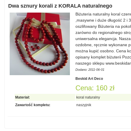
Dwa sznury korali z KORALA naturalnego
Biżuteria naturalny koral czerw
,masywne i duże długość 2 i 3
oszlifowany Biżuteria na poko
zarówno do regionalnego stroj
uniwersalna elegancja. Nasza
ozdobne, ręcznie wykonane p
można kupić osobno. Cena kora
opisany komplet biżuterii Poz
naszego sklepu www.beskidar
Dodano: 2011-06-01
Beskid Art Deco
Cena: 160 zł
Materiał:
koral naturalny
Zawartość kompletu:
naszyjnik