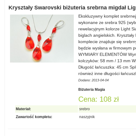
Kryształy Swarovski biżuteria srebrna migdał Li
Ekskluzywny komplet srebrnej b
wykonane ze srebra 925 (wybi
rewelacyjnym kolorze Light S
biglach angielskich. Kryształ
komplecie znajduje się srebrn
będzie wysłana w firmowym pu
WYMIARY ELEMENTÓW Wymiar
kolczyków: 58 mm / 13 mm Wy
Długość łańcuszka: 45 cm Spl
również inne długości łańcus
Dodano: 2013-04-04
Biżuteria Magia
Cena: 108 zł
Materiał:
srebro
Zawartość kompletu:
naszyjnik