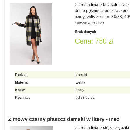
> prosta linia > bez kołnierz
dolne pęknięcia boczne > pods
szary, żółty > rozm. 36/38, 4
Dodano: 2018-11-20
Brak danych
Cena: 750 zł
Rodzaj:
damski
Materiał:
welna
Kolor:
szary
Rozmiar:
od 38 do 52
Zimowy czarny płaszcz damski w litery - Inez
> prosta linia > stójka > guzi