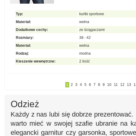
Typ:
kurtki sportowe
Materiał:
wełna
Dodatkowe cechy:
ze ściągaczami
Rozmiary:
38 - 42
Materiał:
wełna
Rodzaj:
modna
Kieszenie wewnętrzne:
2 ilość
1
2
3
4
5
6
7
8
9
10
11
12
13
1
Odzież
Każdy z nas lubi się dobrze prezentować. 
warto mieć w swojej szafie ubranie na ka
elegancki garnitur czy garsonka, sportowe