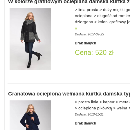
W kolorze grafitowym ocieplana damska kurtka z
> linia prosta > duży miękki g
ocieplona > długość od ramien
dziergana > kolor- grafitowy 
»
Dodano: 2017-09-25
Brak danych
Cena: 520 zł
Granatowa ocieplona wełniana kurtka damska ty
> prosta linia > kaptur > meta
> ocieplona pikówką > wełna 
Dodano: 2018-11-21
Brak danych