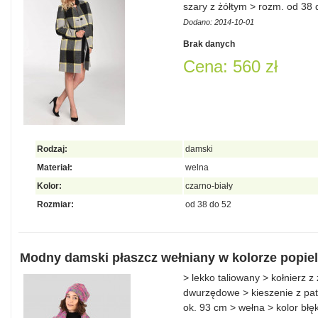
szary z żółtym > rozm. od 38
Dodano: 2014-10-01
Brak danych
Cena: 560 zł
Rodzaj:
damski
Materiał:
welna
Kolor:
czarno-biały
Rozmiar:
od 38 do 52
Modny damski płaszcz wełniany w kolorze popiel
> lekko taliowany > kołnierz 
dwurzędowe > kieszenie z pa
ok. 93 cm > wełna > kolor błę