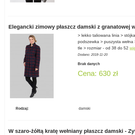
Elegancki zimowy płaszcz damski z granatowej w
> lekko taliowana linia > stójk
podszewka > puszysta wełna 
tle > rozmiar - od 38 do 52
wi
Dodano: 2018-11-20
Brak danych
Cena: 630 zł
Rodzaj:
damski
W szaro-żółtą kratę wełniany płaszcz damski - Zy