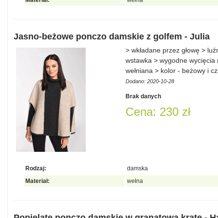
Materiał:
wełna
Jasno-beżowe ponczo damskie z golfem - Julia
> wkładane przez głowę > lu
wstawka > wygodne wycięcia n
wełniana > kolor - beżowy i c
Dodano: 2020-10-28
Brak danych
Cena: 230 zł
Rodzaj:
damska
Materiał:
wełna
Popielate ponczo damskie w granatową kratę - H