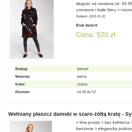
długość od ramienia ok. 93-95
czerwone i białe litery > rozm
Dodano: 2018-11-20
Brak danych
Cena: 520 zł
Rodzaj:
damski
Materiał:
welna
Kolor:
czarny
Rozmiar:
od 38 do 52
Wełniany płaszcz damski w szaro-żółtą kratę - Sy
> linia prosta > bez kołnierz
kieszenie > elegancka podszew