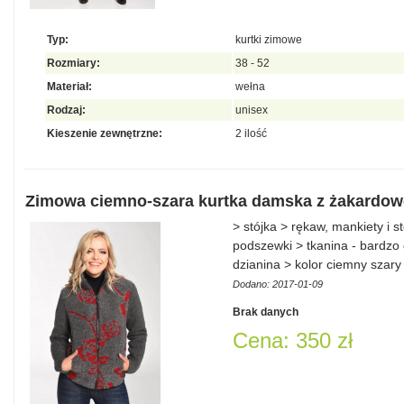
Typ:
kurtki zimowe
Rozmiary:
38 - 52
Materiał:
wełna
Rodzaj:
unisex
Kieszenie zewnętrzne:
2 ilość
Zimowa ciemno-szara kurtka damska z żakardowe
> stójka > rękaw, mankiety i 
podszewki > tkanina - bardzo 
dzianina > kolor ciemny szar
Dodano: 2017-01-09
Brak danych
Cena: 350 zł