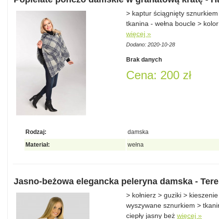
> kaptur ściągnięty sznurkie
tkanina - wełna boucle > kolo
więcej »
Dodano: 2020-10-28
Brak danych
Cena: 200 zł
Rodzaj:
damska
Materiał:
wełna
Jasno-beżowa elegancka peleryna damska - Ter
> kołnierz > guziki > kieszeni
wyszywane sznurkiem > tkanin
ciepły jasny beż
więcej »