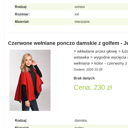
Rodzaj:
unisex
Rozmiar:
xxl
Materiał:
mieszane
Czerwone wełniane ponczo damskie z golfem - Ju
> wkładane przez głowę > lu
wstawka > wygodne wycięcia n
wełniana > kolor - czerwony 
Dodano: 2020-10-28
Brak danych
Cena: 230 zł
Rodzaj:
damska