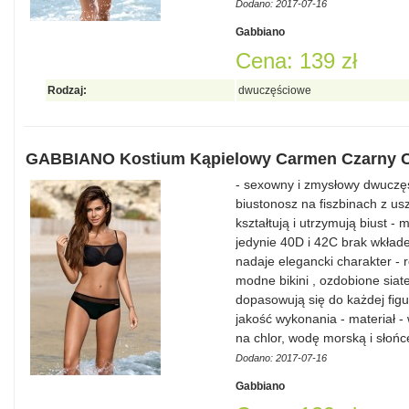
Dodano: 2017-07-16
Gabbiano
Cena: 139 zł
Rodzaj:
dwuczęściowe
GABBIANO Kostium Kąpielowy Carmen Czarny 
- sexowny i zmysłowy dwuczęś
biustonosz na fiszbinach z u
kształtują i utrzymują biust 
jedynie 40D i 42C brak wkład
nadaje elegancki charakter -
modne bikini , ozdobione siate
dopasowują się do każdej figu
jakość wykonania - materiał 
na chlor, wodę morską i słoń
Dodano: 2017-07-16
Gabbiano