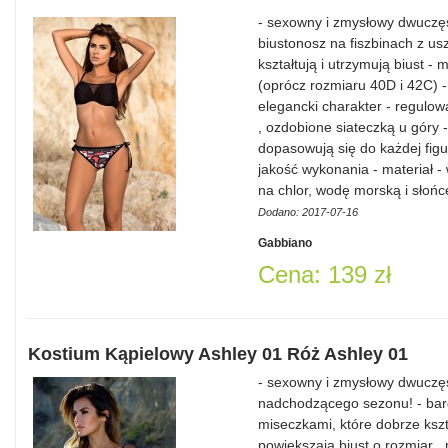
- sexowny i zmysłowy dwuczęś
biustonosz na fiszbinach z u
kształtują i utrzymują biust 
(oprócz rozmiaru 40D i 42C)
elegancki charakter - regulo
, ozdobione siateczką u góry -
dopasowują się do każdej figu
jakość wykonania - materiał 
na chlor, wodę morską i słoń
Dodano: 2017-07-16
Gabbiano
Cena: 139 zł
Kostium Kąpielowy Ashley 01 Róż Ashley 01
- sexowny i zmysłowy dwuczęś
nadchodzącego sezonu! - bard
miseczkami, które dobrze kszt
powiększają biust o rozmiar 