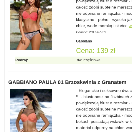
powiększają biust o rozmiar 
całość zdobi subtelne marszcz
nie odpinane ramiączka - modn
klasyczne - pełne - wysoka ja
chlor, wodę morską i słońce
w
Dodano: 2017-07-16
Gabbiano
Cena: 139 zł
Rodzaj:
dwuczęściowe
GABBIANO PAULA 01 Brzoskwinia z Granatem
- Eleganckie i seksowne dwu
!!! - biustonosz na fiszbinach
powiększają biust o rozmiar 
całość zdobi subtelne marszcz
nie odpinane ramiączka - modn
bokach posiadają wstawki w k
materiał odporny na chlor, w