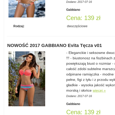
Dodano: 2017-07-16
Gabbiano
Cena: 139 zł
Rodzaj:
dwuczęściowe
NOWOŚĆ 2017 GABBIANO Evita Tęcza v01
- Eleganckie i seksowne dwu
!!! - biustonosz na fiszbinach
powiększają biust o rozmiar 
całość zdobi subtelne marszc
odpinane ramiączka - modne fi
pełne, figi z tyłu i z przodu 
gładkie - wysoka jakość wykon
morską i słońce
więcej »
Dodano: 2017-07-16
Gabbiano
Cena: 139 zł