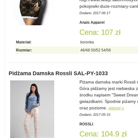
pokojowki-duze-rozmiary-cant
Dodano: 2017-06-17
Anais Apparel
Cena: 107 zł
Materiał:
koronka
Rozmiar:
46/48 50/52 54/56
Pidżama Damska Rossli SAL-PY-1033
Piżama damska marki Rossli
Góra pidżamy jest niebieska
środku napisem "Sweet Dream
gwiazdkami. Spodnie piżamy 
oraz poziome.
więcej »
Dodano: 2017-05-15
ROSSLI
Cena: 104.9 zł