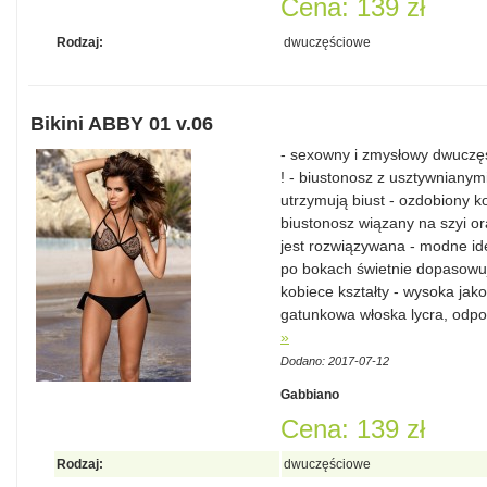
Cena: 139 zł
Rodzaj:
dwuczęściowe
Bikini ABBY 01 v.06
- sexowny i zmysłowy dwuczęś
! - biustonosz z usztywnianymi
utrzymują biust - ozdobiony k
biustonosz wiązany na szyi or
jest rozwiązywana - modne idea
po bokach świetnie dopasowują
kobiece kształty - wysoka jak
gatunkowa włoska lycra, odpo
»
Dodano: 2017-07-12
Gabbiano
Cena: 139 zł
Rodzaj:
dwuczęściowe