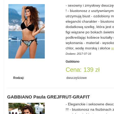
- sexowny i zmysłowy dwuczęś
! - biustonosz z usztywnianymi
utrzymują biust - ozdobiony m
elegancki charakter - biustono
dodatkową szelkę, która jest 
figi wiązane po bokach świetn
podkreślając kobiece kształty 
wykonania - materiał - wysok
chlor, wodę morską i słońce
w
Dodano: 2017-07-16
Gabbiano
Cena: 139 zł
Rodzaj:
dwuczęściowe
GABBIANO Paula GREJFRUT-GRAFIT
- Eleganckie i seksowne dwu
!!! - biustonosz na fiszbinach