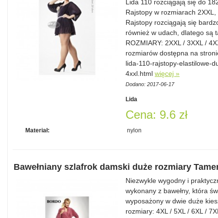
Lida 110 rozciągają się do 18
Rajstopy w rozmiarach 2XXL, 
Rajstopy rozciągają się bardzo
również w udach, dlatego s
ROZMIARY: 2XXL / 3XXL / 4XXL
rozmiarów dostępna na stroni
lida-110-rajstopy-elastilowe-
4xxl.html
więcej »
Dodano: 2017-06-17
Lida
Cena: 9.6 zł
Materiał:
nylon
Bawełniany szlafrok damski duże rozmiary Tame
Niezwykle wygodny i praktycz
wykonany z bawełny, która świ
wyposażony w dwie duże kiesz
rozmiary: 4XL / 5XL / 6XL / 7XL