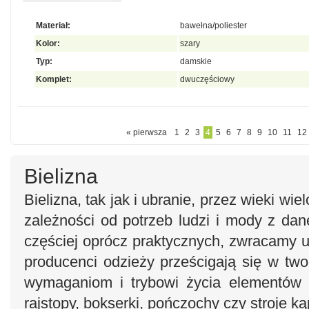
Materiał:
bawełna/poliester
Kolor:
szary
Typ:
damskie
Komplet:
dwuczęściowy
« pierwsza
1
2
3
4
5
6
7
8
9
10
11
12
Bielizna
Bielizna, tak jak i ubranie, przez wieki wi
zależności od potrzeb ludzi i mody z da
częściej oprócz praktycznych, zwracamy u
producenci odzieży prześcigają się w tw
wymaganiom i trybowi życia elementów bi
rajstopy, bokserki, pończochy czy stroje k