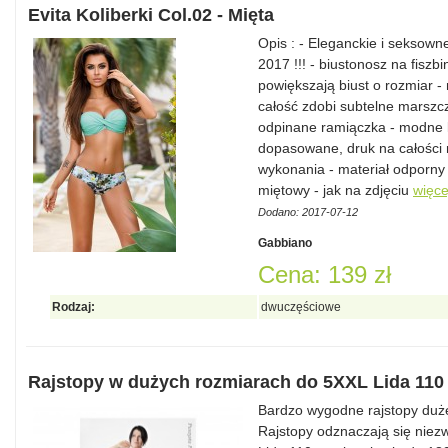
Evita Koliberki Col.02 - Mięta
Opis : - Eleganckie i sekso
2017 !!! - biustonosz na fisz
powiększają biust o rozmiar 
całość zdobi subtelne marszc
odpinane ramiączka - modne kla
dopasowane, druk na całości m
wykonania - materiał odporny 
miętowy - jak na zdjęciu
więce
Dodano: 2017-07-12
Gabbiano
Cena: 139 zł
Rodzaj:
dwuczęściowe
Rajstopy w dużych rozmiarach do 5XXL Lida 110
Bardzo wygodne rajstopy duże
Rajstopy odznaczają się niezwy