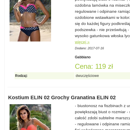
ozdobna lamówka na miseczka
regulowane i odpinane ramiącz
ozdobione wstawkami w kolorz
się do każdej figury podkreślaj
podszewka - nie prześwitują -
wysoko gatunkowa włoska lycr
więcej »
Dodano: 2017-07-16
Gabbiano
Cena: 119 zł
Rodzaj:
dwuczęściowe
Kostium ELIN 02 Grochy Granatina ELIN 02
- biustonosz na fiszbinach z 
powiększają biust o rozmiar 
całość zdobi subtelne marszc
- regulowane i odpinane rami