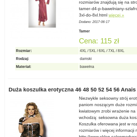
rozmiarów znajdują się na str
tamer-d4-p-bawelniany-szlafr
3xl-do-8xl.html
więcej »
Dodano: 2017-06-17
Tamer
Cena: 115 zł
Rozmiar:
4XL / 5XL / 6XL / 7XL / 8XL
Rodzaj:
damski
Materiał:
bawełna
Duża koszulka erotyczna 46 48 50 52 54 56 Anais
Niezwykle seksowny strój er
paniom noszącym duże rozmi
kwiatowym zrobi wrażenie na 
wchodzą: seksowna duża koszul
Koszulka oferowana jest w ro
rozmiarów i więcej informacji
http://www.sklep.salonmodyxx