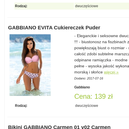
Rodzaj:
dwuczęściowe
GABBIANO EVITA Cukiereczek Puder
- Eleganckie i seksowne dwu
!!! - biustonosz na fiszbinach
powiększają biust o rozmiar 
całość zdobi subtelne marszc
odpinane ramiączka - modne fi
pełne - wysoka jakość wykona
morską i słońce
więcej »
Dodano: 2017-07-16
Gabbiano
Cena: 139 zł
Rodzaj:
dwuczęściowe
Bikini GABBIANO Carmen 01 v02 Carmen