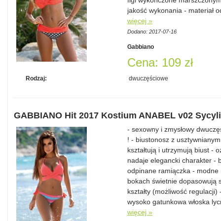
figi wykończone marszczonym
jakość wykonania - materiał o
więcej »
Dodano: 2017-07-16
Gabbiano
Cena: 109 zł
Rodzaj:
dwuczęściowe
GABBIANO Hit 2017 Kostium ANABEL v02 Sycyli
- sexowny i zmysłowy dwuczęś
! - biustonosz z usztywniany
kształtują i utrzymują biust 
nadaje elegancki charakter - b
odpinane ramiączka - modne id
bokach świetnie dopasowują si
kształty (możliwość regulacji)
wysoko gatunkowa włoska lycr
więcej »