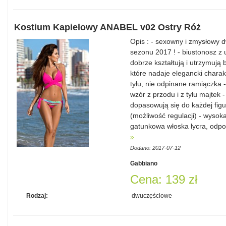
Kostium Kapielowy ANABEL v02 Ostry Róż
Opis : - sexowny i zmysłowy d
sezonu 2017 ! - biustonosz z
dobrze kształtują i utrzymują
które nadaje elegancki charak
tyłu, nie odpinane ramiączka 
wzór z przodu i z tyłu majtek 
dopasowują się do każdej figu
(możliwość regulacji) - wysok
gatunkowa włoska lycra, odpo
»
Dodano: 2017-07-12
Gabbiano
Cena: 139 zł
Rodzaj:
dwuczęściowe