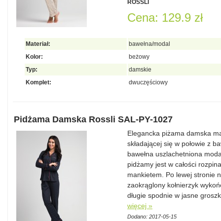
ROSSLI
Cena: 129.9 zł
Materiał:
bawełna/modal
Kolor:
beżowy
Typ:
damskie
Komplet:
dwuczęściowy
Pidżama Damska Rossli SAL-PY-1027
Elegancka piżama damska mar
składającej się w połowie z 
bawełna uszlachetniona moda
pidżamy jest w całości rozpin
mankietem. Po lewej stronie n
zaokrąglony kołnierzyk wyko
długie spodnie w jasne groszk
więcej »
Dodano: 2017-05-15