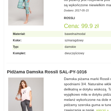
są wykończone niewielkim m
Dodano: 2017-05-15
ROSSLI
Cena: 99.9 zł
Materiał:
bawełna/modal
Kolor:
szmaragdowy
Typ:
damskie
Komplet:
dwuczęściowy
Pidżama Damska Rossli SAL-PY-1016
Damska piżama marki Rossli 
spodniami 3/4. Naturalne wł
delikatną w dotyku wiskozą. Ta
wyjątkowo miła w dotyku pidż
melanż wykończone na dole ma
pidżamy szeroka guma w tune
zawiązania w pasie.
więcej »