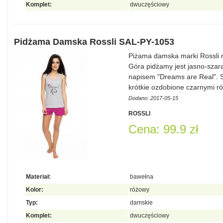
Komplet:
dwuczęściowy
Pidżama Damska Rossli SAL-PY-1053
Piżama damska marki Rossli
Góra pidżamy jest jasno-sza
napisem "Dreams are Real". 
krótkie ozdobione czarnymi r
Dodano: 2017-05-15
ROSSLI
Cena: 99.9 zł
Materiał:
bawełna
Kolor:
różowy
Typ:
damskie
Komplet:
dwuczęściowy