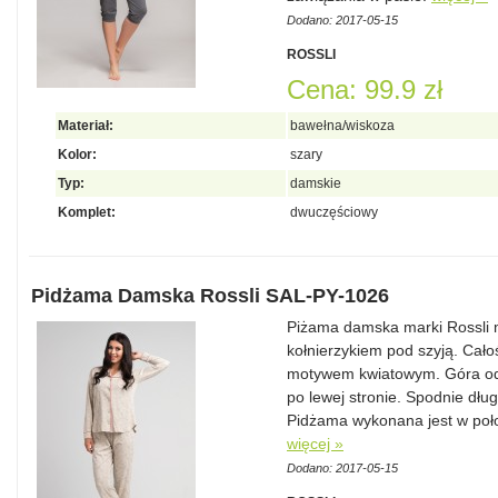
Dodano: 2017-05-15
ROSSLI
Cena: 99.9 zł
Materiał:
bawełna/wiskoza
Kolor:
szary
Typ:
damskie
Komplet:
dwuczęściowy
Pidżama Damska Rossli SAL-PY-1026
Piżama damska marki Rossli 
kołnierzykiem pod szyją. Cał
motywem kwiatowym. Góra od 
po lewej stronie. Spodnie dłu
Pidżama wykonana jest w poło
więcej »
Dodano: 2017-05-15