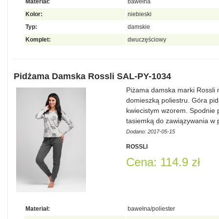
Materiał:
bawełna
Kolor:
niebieski
Typ:
damskie
Komplet:
dwuczęściowy
Pidżama Damska Rossli SAL-PY-1034
Piżama damska marki Rossli
domieszką poliestru. Góra pid
kwiecistym wzorem. Spodnie 
tasiemką do zawiązywania w 
Dodano: 2017-05-15
ROSSLI
Cena: 114.9 zł
Materiał:
bawełna/poliester