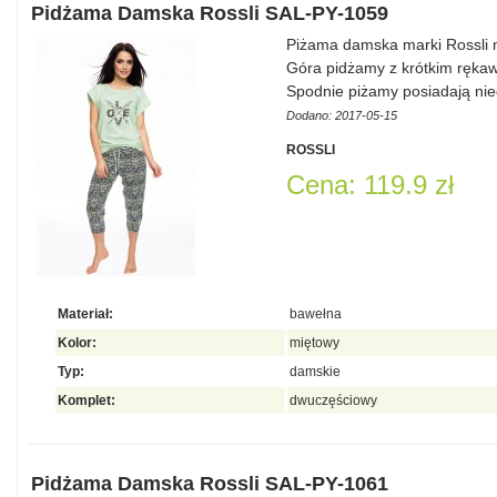
Pidżama Damska Rossli SAL-PY-1059
Piżama damska marki Rossli
Góra pidżamy z krótkim ręka
Spodnie piżamy posiadają nie
Dodano: 2017-05-15
ROSSLI
Cena: 119.9 zł
Materiał:
bawełna
Kolor:
miętowy
Typ:
damskie
Komplet:
dwuczęściowy
Pidżama Damska Rossli SAL-PY-1061