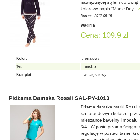
nawiązującej stylem do Świą
kolorowy napis "Magic Day".
w
Dodano: 2017-05-15
Wadima
Cena: 109.9 zł
Kolor:
granatowy
Typ:
damskie
Komplet:
dwuczęściowy
Pidżama Damska Rossli SAL-PY-1013
Piżama damska marki Rossli
szmaragdowym kolorze, przewi
mieszance bawełny i modalu.
3/4 . W pasie piżama ściągan
regulację w postaci tasiemki
od piżamy jest rozpinana pod 