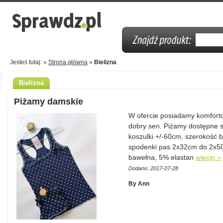
Jesteś tutaj: »
Strona główna
»
Bielizna
Bielizna
Piżamy damskie
W ofercie posiadamy komforto
dobry sen. Piżamy dostępne 
koszulki +/-60cm, szerokość 
spodenki pas 2x32cm do 2x50
bawełna, 5% elastan
więcej »
Dodano: 2017-07-28
By Ann