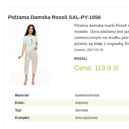
Pidżama Damska Rossli SAL-PY-1056
Piżama damska marki Rossli 
modalu. Góra pidżamy jest ja
umieszczonym na środku piórk
piżamy są białę z nogawką 3
Dodano: 2017-05-15
ROSSLI
Cena: 119.9 zł
Materiał:
bawełna/modal
Kolor:
miętowy
Typ:
damskie
Komplet:
dwuczęściowy