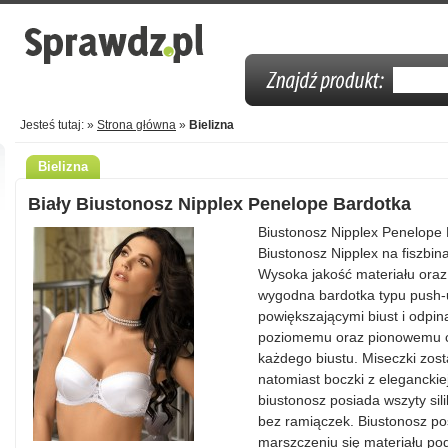
Jesteś tutaj: »
Strona główna
»
Bielizna
Bielizna
Biały Biustonosz Nipplex Penelope Bardotka
Biustonosz Nipplex Penelope 
Biustonosz Nipplex na fiszbina
Wysoka jakość materiału ora
wygodna bardotka typu push
powiększającymi biust i odpin
poziomemu oraz pionowemu ci
każdego biustu. Miseczki zost
natomiast boczki z eleganckie
biustonosz posiada wszyty sil
bez ramiączek. Biustonosz pos
marszczeniu się materiału po