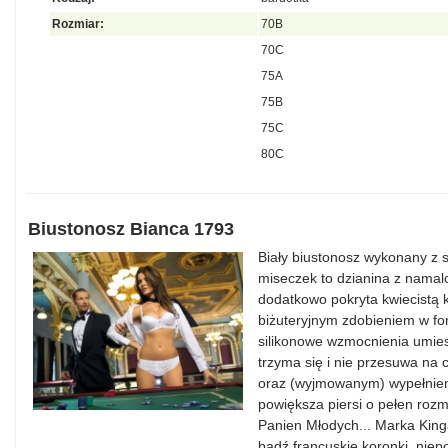
Rozmiar:
70B
70C
75A
75B
75C
80C
Biustonosz Bianca 1793
Biały biustonosz wykonany z s
miseczek to dzianina z namal
dodatkowo pokryta kwiecistą 
biżuteryjnym zdobieniem w for
silikonowe wzmocnienia umies
trzyma się i nie przesuwa na c
oraz (wyjmowanym) wypełnien
powiększa piersi o pełen rozm
Panien Młodych... Marka King
bądź francuskie koronki, niepo